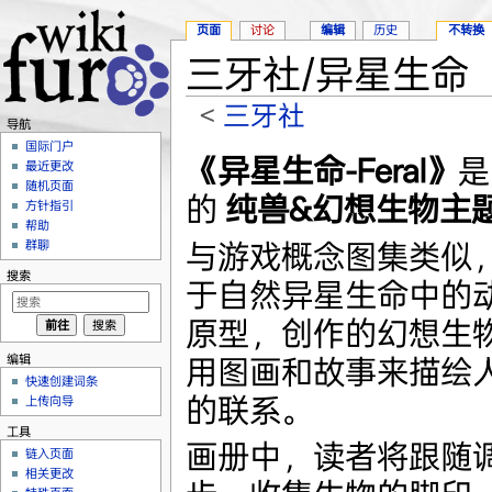
页面
讨论
编辑
历史
不转换
三牙社/异星生命
<
三牙社
导航
跳转至：
导航
、
搜索
国际门户
《异星生命-Feral》
是
最近更改
随机页面
的
纯兽&幻想生物主
方针指引
帮助
与游戏概念图集类似，F
群聊
搜索
于自然异星生命中的
原型，创作的幻想生
编辑
用图画和故事来描绘
快速创建词条
的联系。
上传向导
工具
画册中，读者将跟随
链入页面
相关更改