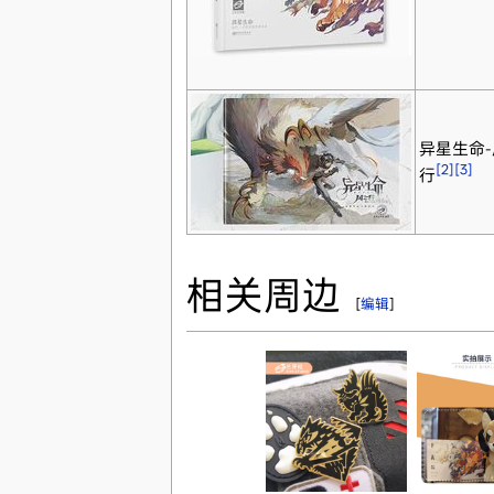
异星生命
[2]
[3]
行
相关周边
[
编辑
]