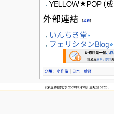
YELLOW★POP (
外部連結
[
編輯
]
いんちき堂
フェリシタンBlog
此條目是一個
小作
請通過
編輯 / 修訂
分類
：
小作品
日本
繪師
此頁面最後修訂於 2009年7月10日 (星期五) 08:20。