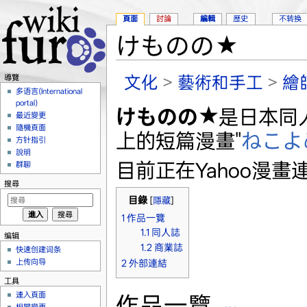
頁面
討論
編輯
歷史
不转换
けものの★
跳轉到：
導覽
、
搜尋
文化
>
藝術和手工
>
繪
導覽
多语言(International
portal)
けものの★
是日本同
最近變更
隨機頁面
上的短篇漫畫"
ねこよ
方针指引
說明
目前正在Yahoo漫畫
群聊
搜尋
目錄
[
隱藏
]
1
作品一覽
1.1
同人誌
编辑
1.2
商業誌
快速创建词条
上传向导
2
外部連結
工具
連入頁面
作品一覽