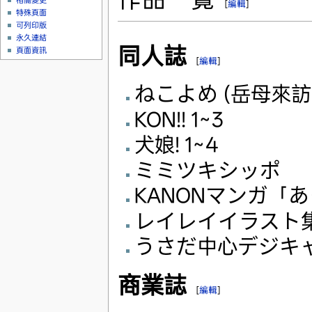
相關變更
[
編輯
]
特殊頁面
可列印版
永久連結
同人誌
頁面資訊
[
編輯
]
ねこよめ (岳母來訪
KON!! 1~3
犬娘! 1~4
ミミツキシッポ
KANONマンガ「
レイレイイラスト
うさだ中心デジキ
商業誌
[
編輯
]